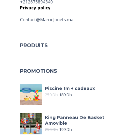
+212675894340
Privacy policy
Contact@MarocJouets.ma
PRODUITS
PROMOTIONS
Piscine 1m + cadeaux
250
Dh
189
Dh
King Panneau De Basket
Amovible
250
Dh
199
Dh