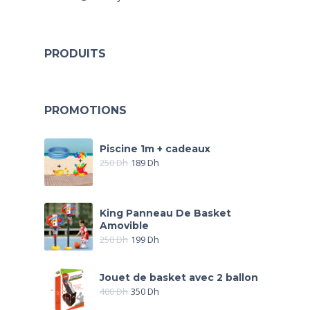
PRODUITS
PROMOTIONS
Piscine 1m + cadeaux
250
Dh
189
Dh
King Panneau De Basket
Amovible
250
Dh
199
Dh
Jouet de basket avec 2 ballon
400
Dh
350
Dh