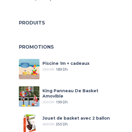
PRODUITS
PROMOTIONS
Piscine 1m + cadeaux
250
Dh
189
Dh
King Panneau De Basket
Amovible
250
Dh
199
Dh
Jouet de basket avec 2 ballon
400
Dh
350
Dh