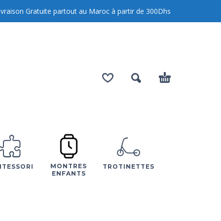
Livraison Gratuite partout au Maroc à partir de
300
Dhs
MONTRES
TESSORI
TROTINETTES
ENFANTS