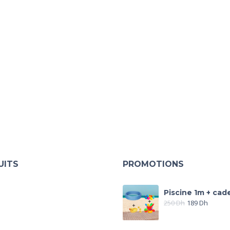
UITS
PROMOTIONS
Piscine 1m + cad
250
Dh
189
Dh