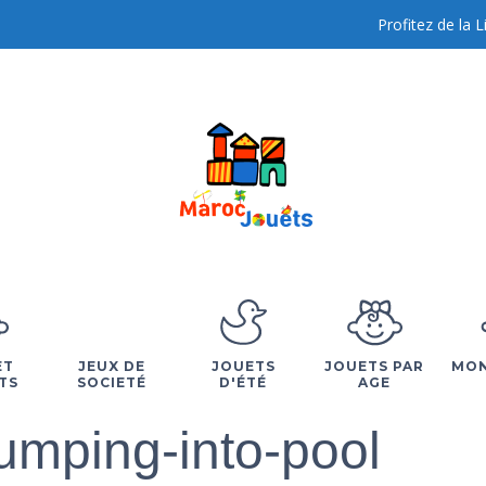
Profitez de la 
ET
JEUX DE
JOUETS
JOUETS PAR
MON
TS
SOCIETÉ
D'ÉTÉ
AGE
umping-into-pool