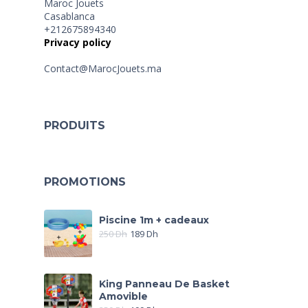
Maroc Jouets
Casablanca
+212675894340
Privacy policy
Contact@MarocJouets.ma
PRODUITS
PROMOTIONS
Piscine 1m + cadeaux
250
Dh
189
Dh
King Panneau De Basket
Amovible