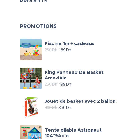
PRODUITS
PROMOTIONS
Piscine 1m + cadeaux
250
Dh
189
Dh
King Panneau De Basket
Amovible
250
Dh
199
Dh
Jouet de basket avec 2 ballon
400
Dh
350
Dh
Tente pliable Astronaut
104*94cm