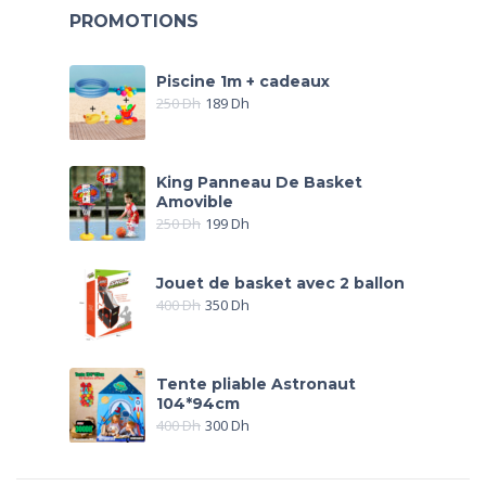
PROMOTIONS
Piscine 1m + cadeaux
250
Dh
189
Dh
King Panneau De Basket
Amovible
250
Dh
199
Dh
Jouet de basket avec 2 ballon
400
Dh
350
Dh
Tente pliable Astronaut
104*94cm
400
Dh
300
Dh