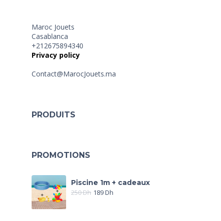
Maroc Jouets
Casablanca
+212675894340
Privacy policy
Contact@MarocJouets.ma
PRODUITS
PROMOTIONS
Piscine 1m + cadeaux
250
Dh
189
Dh