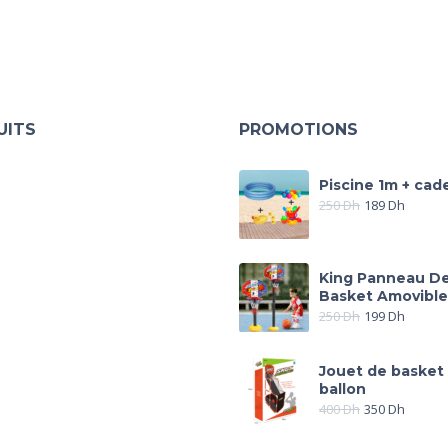
UITS
PROMOTIONS
Piscine 1m + cad
250
Dh
189
Dh
King Panneau D
Basket Amovible
250
Dh
199
Dh
Jouet de basket
ballon
400
Dh
350
Dh