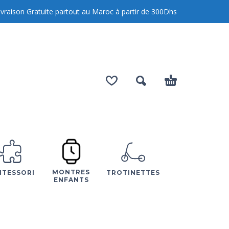
Livraison Gratuite partout au Maroc à partir de
300
Dhs
MONTRES
TESSORI
TROTINETTES
ENFANTS