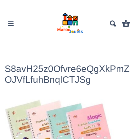
S8avH25z0Ofvre6eQgXkPmZ
OJVfLfuhBnqlCTJSg