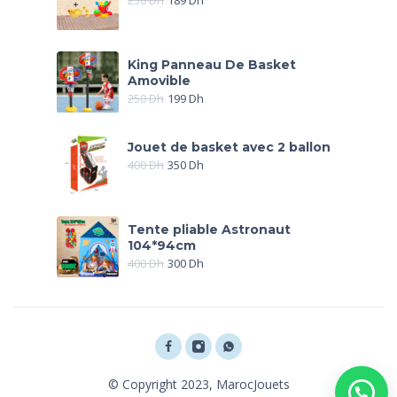
250
Dh
189
Dh
King Panneau De Basket
Amovible
250
Dh
199
Dh
Jouet de basket avec 2 ballon
400
Dh
350
Dh
Tente pliable Astronaut
104*94cm
400
Dh
300
Dh
© Copyright 2023, MarocJouets