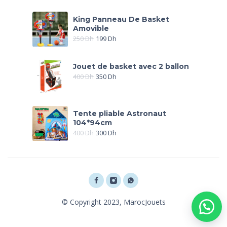
King Panneau De Basket
Amovible
250
Dh
199
Dh
Jouet de basket avec 2 ballon
400
Dh
350
Dh
Tente pliable Astronaut
104*94cm
400
Dh
300
Dh
© Copyright 2023, MarocJouets