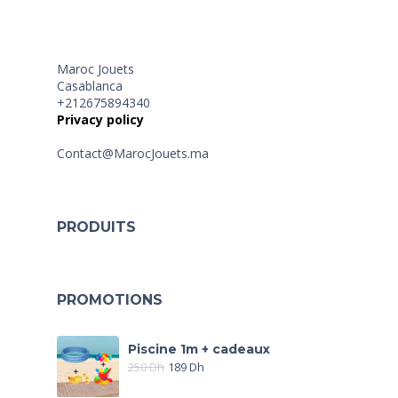
Maroc Jouets
Casablanca
+212675894340
Privacy policy
Contact@MarocJouets.ma
PRODUITS
PROMOTIONS
Piscine 1m + cadeaux
250
Dh
189
Dh