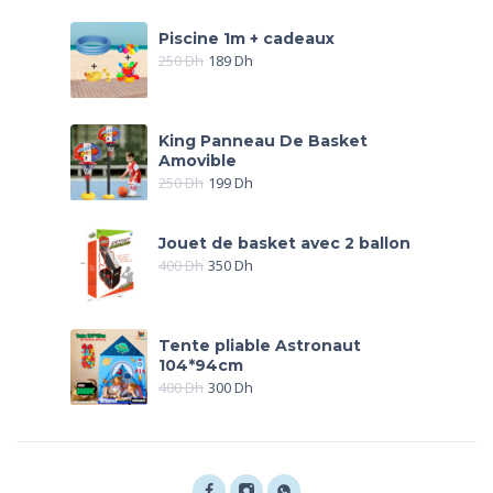
Piscine 1m + cadeaux
250
Dh
189
Dh
King Panneau De Basket
Amovible
250
Dh
199
Dh
Jouet de basket avec 2 ballon
400
Dh
350
Dh
Tente pliable Astronaut
104*94cm
400
Dh
300
Dh