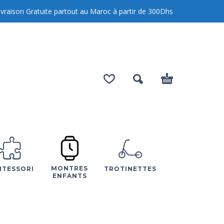
Livraison Gratuite partout au Maroc à partir de
300
Dhs
MONTRES
TESSORI
TROTINETTES
ENFANTS