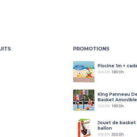
UITS
PROMOTIONS
Piscine 1m + cad
250
Dh
189
Dh
King Panneau D
Basket Amovible
250
Dh
199
Dh
Jouet de basket
ballon
400
Dh
350
Dh