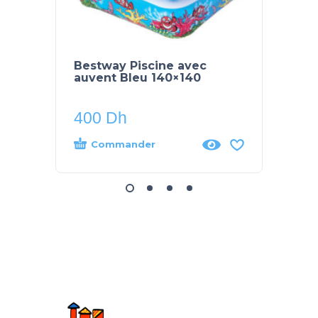
Bestway Piscine avec
Pisci
auvent Bleu 140×140
Pour E
Best
400
Dh
150
Commander
Co