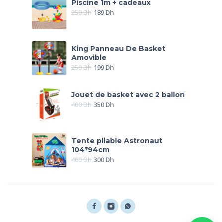
Piscine 1m + cadeaux
250
Dh
189
Dh
King Panneau De Basket
Amovible
250
Dh
199
Dh
Jouet de basket avec 2 ballon
400
Dh
350
Dh
Tente pliable Astronaut
104*94cm
400
Dh
300
Dh