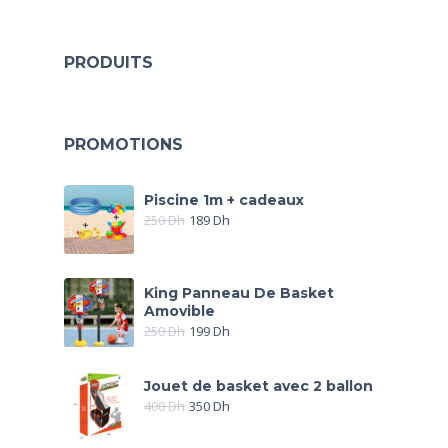
PRODUITS
PROMOTIONS
Piscine 1m + cadeaux
250
Dh
189
Dh
King Panneau De Basket
Amovible
250
Dh
199
Dh
Jouet de basket avec 2 ballon
400
Dh
350
Dh