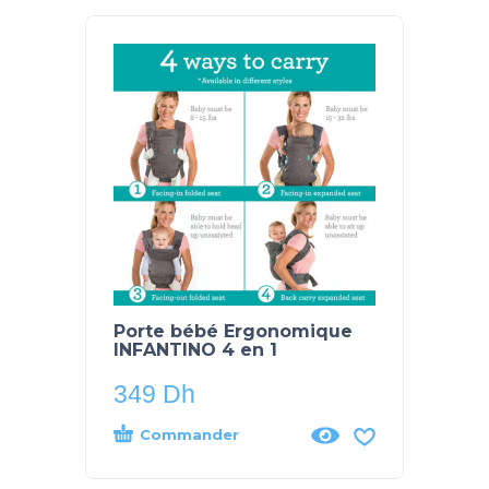
Porte bébé Ergonomique
Tapis
INFANTINO 4 en 1
Gonfl
349
Dh
180
Commander
Co