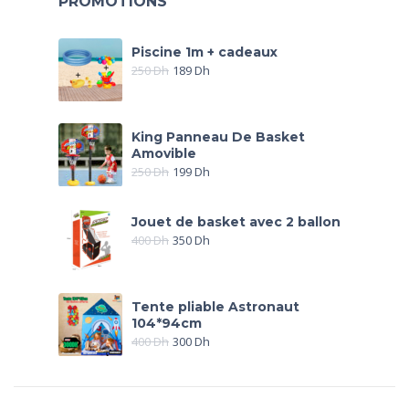
PROMOTIONS
Piscine 1m + cadeaux
250
Dh
189
Dh
King Panneau De Basket
Amovible
250
Dh
199
Dh
Jouet de basket avec 2 ballon
400
Dh
350
Dh
Tente pliable Astronaut
104*94cm
400
Dh
300
Dh