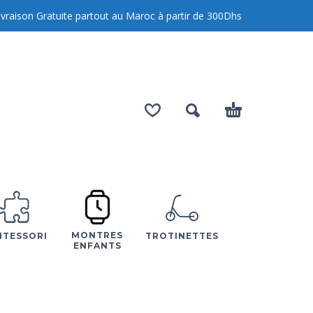
Livraison Gratuite partout au Maroc à partir de
300
Dhs
MONTRES
TESSORI
TROTINETTES
ENFANTS