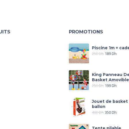
UITS
PROMOTIONS
Piscine 1m + cad
250
Dh
189
Dh
King Panneau D
Basket Amovible
250
Dh
199
Dh
Jouet de basket
ballon
400
Dh
350
Dh
Tente pliable