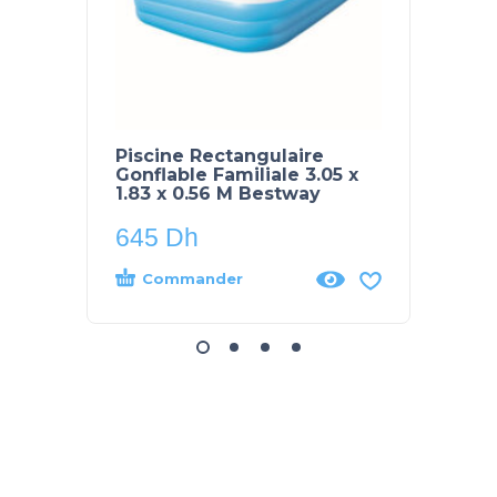
Piscine Rectangulaire
Pack 
Gonflable Familiale 3.05 x
Monte
1.83 x 0.56 M Bestway
645
Dh
400
Commander
Co