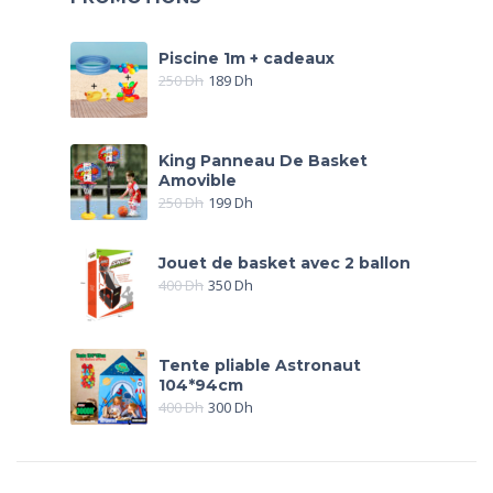
Piscine 1m + cadeaux
250
Dh
189
Dh
King Panneau De Basket
Amovible
250
Dh
199
Dh
Jouet de basket avec 2 ballon
400
Dh
350
Dh
Tente pliable Astronaut
104*94cm
400
Dh
300
Dh